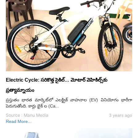
Electric Cycle: సరికొత్త సైకిల్‌… మోటార్‌ వెహికిల్స్‌కు
ప్రత్యామ్నాయం
ప్రస్తుతం భారత మార్కెట్‌లో ఎలక్ట్రిక్‌ వాహనాల (EV) వినియోగం భారీగా
పెరుగుతోంది. కార్లు బైక్‌ ల (Ca...
Source : Manu Media
3 years ago
Read More...