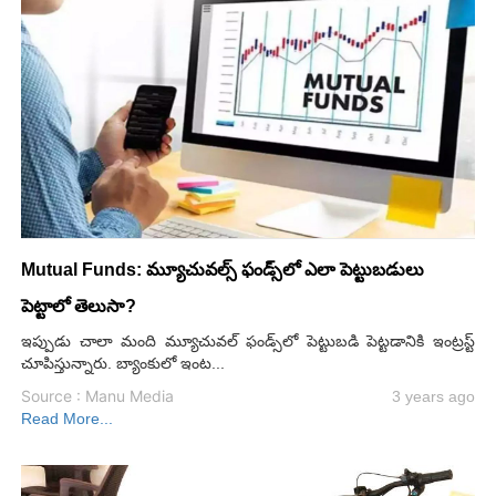
Mutual Funds: మ్యూచువల్స్ ఫండ్స్‌లో ఎలా పెట్టుబడులు
పెట్టాలో తెలుసా?
ఇప్పుడు చాలా మంది మ్యూచువల్ ఫండ్స్‌లో పెట్టుబడి పెట్టడానికి ఇంట్రస్ట్
చూపిస్తున్నారు. బ్యాంకులో ఇంట...
Source : Manu Media
3 years ago
Read More...