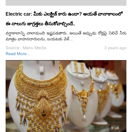
Electric car: మీకు ఎలక్ట్రిక్ కారు ఉందా? అయతే వానాకాలంలో
ఈ నాలుగు జాగ్రత్తలు తీసుకోవాల్సిందే..
వర్షాకాలాన్ని చాలామంది ఇష్టపడతారు. అయితే అప్పుడు రోడ్లపై నిలిచే నీరు
మాత్రం వాహనదారులను, బయటకు వెళ్...
Source : Manu Media
3 years ago
Read More...