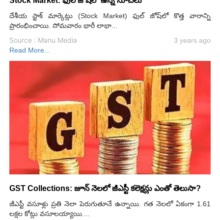
Stock Market: ఫుల్ జోష్‌లో ఉన్న సూచీలు
దేశీయ స్టాక్ మార్కెట్లు (Stock Market) ఫుల్ జోష్‌లో కొత్త వారాన్ని
ప్రారంభించాయి. సోమవారం భారీ లాభా...
Source : Manu Media
3 years ago
Read More...
GST Collections: జూన్ నెల‌లో జీఎస్టీ క‌లెక్ష‌న్లు ఎంతో తెలుసా?
జీఎస్టీ వ‌సూళ్లు ప్ర‌తి నెలా పెరుగుతూనే ఉన్నాయి. గ‌త నెల‌లో ఏకంగా 1.61
ల‌క్ష‌ల కోట్లు వ‌సూల‌య్యాయి....