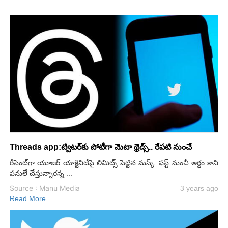
Threads app:ట్విటర్‌కు పోటీగా మెటా థ్రెడ్స్‌.. రేపటి నుంచే
రీసెంట్‌గా యూజర్ యాక్టివిటీపై లిమిట్స్ పెట్టిన మస్క్..ఫస్ట్ నుంచీ అర్థం కాని
పనులే చేస్తున్నారన్న ...
Source : Manu Media
3 years ago
Read More...