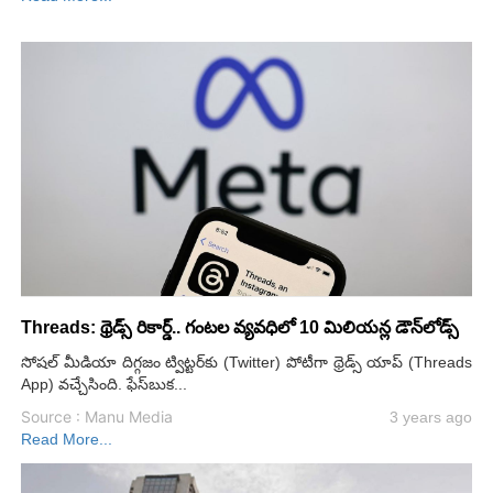
Threads: థ్రెడ్స్ రికార్డ్.. గంటల వ్యవధిలో 10 మిలియన్ల డౌన్‌లోడ్స్
సోషల్ మీడియా దిగ్గజం ట్విట్టర్‌కు (Twitter) పోటీగా థ్రెడ్స్ యాప్ (Threads
App) వచ్చేసింది. ఫేస్‌బుక...
Source : Manu Media
3 years ago
Read More...