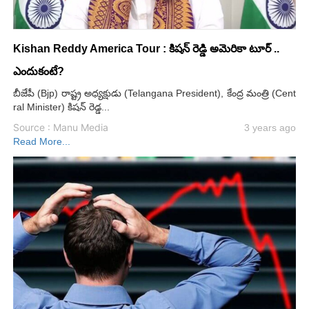
Kishan Reddy America Tour : కిషన్ రెడ్డి అమెరికా టూర్ ..
ఎందుకంటే?
బీజేపీ (Bjp) రాష్ట్ర అధ్యక్షుడు (Telangana President), కేంద్ర మంత్రి (Cent
ral Minister) కిషన్ రెడ్డ...
Source : Manu Media
3 years ago
Read More...