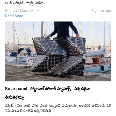
అండ్ సర్వీసెస్ ట్యాక్స్ నెట్‌వ...
Source : Manu Media
3 years ago
Read More...
Solar panel: ఫోల్డబుల్ సోలార్ ప్యానల్స్.. ఎక్కడికైనా
తీసుకెళ్లొచ్చు..
కరెంట్ (Current) పోతే ఎంత ఇబ్బంది పడుతామో అందరికీ తెలిసిందే. 10
నిమిషాలు లేకుంటేనే ఉక్కిరిబిక్కిరి ...