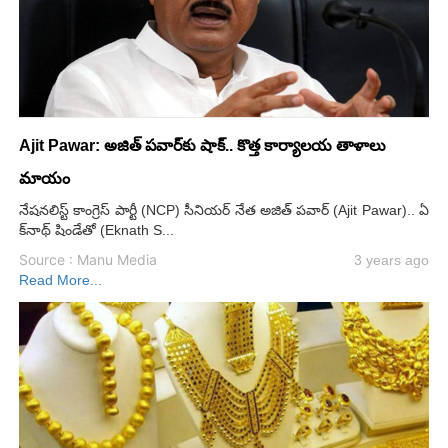
Ajit Pawar: అజిత్ పవార్‌కు షాక్.. కొత్త కార్యాలయ తాళాలు
మాయం
నేషనలిస్ట్ కాంగ్రెస్ పార్టీ (NCP) సీనియర్ నేత అజిత్ పవార్ (Ajit Pawar).. ఏ
క్‌నాథ్ షిండేతో (Eknath S...
Source : Manu Media
3 years ago
Read More...