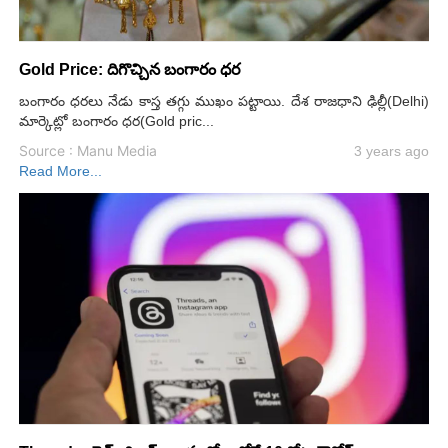
Gold Price: దిగొచ్చిన బంగారం ధర
బంగారం ధరలు నేడు కాస్త తగ్గు ముఖం పట్టాయి. దేశ రాజధాని ఢిల్లీ(Delhi)
మార్కెట్లో బంగారం ధర(Gold pric...
Source : Manu Media
3 years ago
Read More...