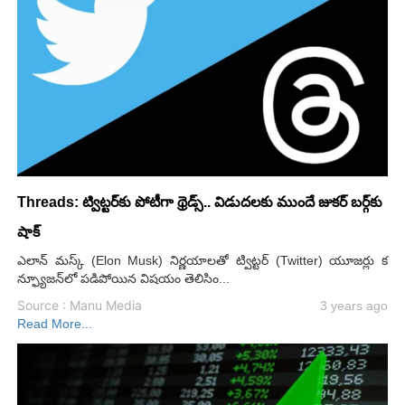
Threads: ట్విట్టర్‌కు పోటీగా థ్రెడ్స్.. విడుదలకు ముందే జుకర్ బర్గ్‌కు
షాక్
ఎలాన్ మస్క్ (Elon Musk) నిర్ణయాలతో ట్విట్టర్ (Twitter) యూజర్లు క
న్ఫ్యూజన్‌లో పడిపోయిన విషయం తెలిసిం...
Source : Manu Media
3 years ago
Read More...