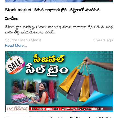
Stock market: వరుస లాభాలకు బ్రేక్.. నష్టాలతో ముగిసిన
సూచీలు
దేశీయ స్టాక్ మార్కెట్ల (Stock market) వరుస లాభాలకు బ్రేక్ పడింది. బుధ
వారం తీవ్ర ఒడిదుడుకులను ఎదుర్...
Source : Manu Media
3 years ago
Read More...