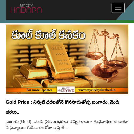
Toggle
navigat
Gold Price : నిన్నటి ధరలతోనే కొనసాగుతోన్న బంగారం, వెండి
ధరలు..
బంగారం(Gold), వెండి (Silver)ధరలు కొన్నినెలలుగా శుభవార్తలు చెబుతూ
వస్తున్నాయి. గురువారం రోజు కాస్త త...