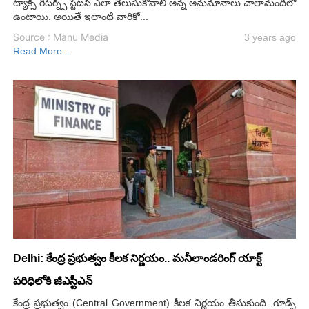
ట్యాక్స్‌ రిటర్న్స్‌ స్టేటస్‌ ఎలా తెలుసుకోవాలి అన్న అనుమానాలు చాలామందిలో
ఉంటాయి. అయితే ఇలాంటి వారికో...
Source : Manu Media
3 years ago
Read More...
Delhi: కేంద్ర ప్రభుత్వం కీలక నిర్ణయం.. మనీలాండరింగ్ యాక్ట్
పరిధిలోకి జీఎస్టీఎన్
కేంద్ర ప్రభుత్వం (Central Government) కీలక నిర్ణయం తీసుకుంది. గూడ్స్