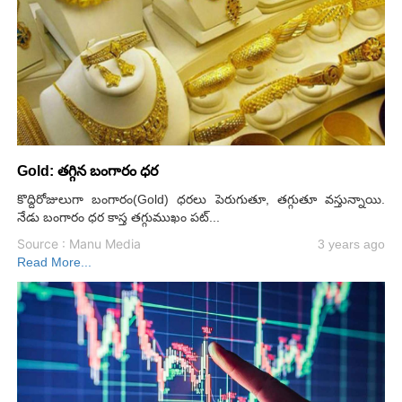
Gold: తగ్గిన బంగారం ధర
కొద్దిరోజులుగా బంగారం(Gold) ధరలు పెరుగుతూ, తగ్గుతూ వస్తున్నాయి.
నేడు బంగారం ధర కాస్త తగ్గుముఖం పట్...
Source : Manu Media
3 years ago
Read More...