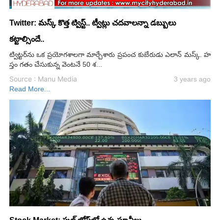
Twitter: మస్క్ కొత్త ట్విస్ట్.. ట్వీట్లు చదవాలన్నా డబ్బులు
కట్టాల్సిందే..
ట్విట్టర్‌ను ఒక ప్రయోగశాలగా మార్చేశారు ప్రపంచ కుబేరుడు ఎలాన్ మస్క్. హ
స్తం గతం చేసుకున్న వెంటనే 50 శ...
Source : Manu Media
3 years ago
Read More...