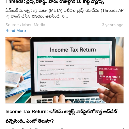
Threads: థ్రెడ్స్ రికార్డ్.. వారం రోజుల్లోనే 10 కోట్ల డౌన్లోడ్స్
ఫేస్‌బుక్ మాతృసంస్థ మెటా (META) ఇటీవల థ్రెడ్స్ యాప్‌ను (Threads AP
P) లాంచ్ చేసిన విషయం తెలిసిందే. స...
Source : Manu Media
3 years ago
Read More...
Income Tax Return: ఇన్‌కమ్‌ ట్యాక్స్‌ వెబ్‌సైట్‌లో కొత్త అప్‌డేట్‌
వచ్చేసింది.. ఏంటో తెలుసా?