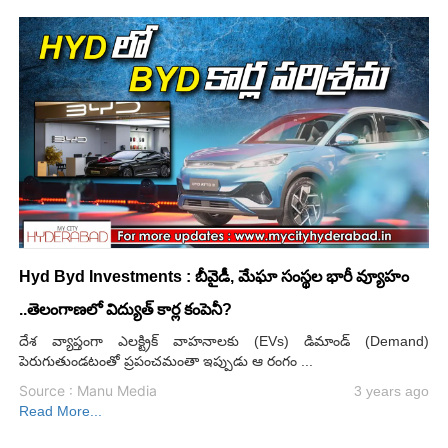
Hyd Byd Investments : బీవైడీ, మేఘా సంస్థల భారీ వ్యూహం
..తెలంగాణలో విద్యుత్ కార్ల కంపెనీ?
దేశ వ్యాప్తంగా ఎలక్ట్రిక్ వాహనాలకు (EVs) డిమాండ్ (Demand)
పెరుగుతుండటంతో ప్రపంచమంతా ఇప్పుడు ఆ రంగం ...
Source : Manu Media
3 years ago
Read More...