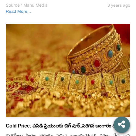
Source : Manu Media
3 years ago
Read More...
Gold Price: పసిడి ప్రియులకు బిగ్ షాక్..పెరిగిన బంగారం ధర
కొద్దిరోజుల కిందట తగ్గుతూ వచ్చిన బంగారం(Gold) ధరలు నేడు కాస్త