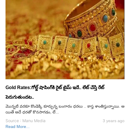
Gold Rates:గోల్డ్ షాపింగ్‌కి రైట్ టైమ్ ఇదే.. లేట్ చేస్తే రేట్
పెరుగుతుందట..
మొన్నటి వరకూ కొండెక్కి కూర్చున్న బంగారం ధరలు .. కాస్త శాంతిస్తున్నాయి. అ
యితే అదే ధరతో కొనసాగడం, లే...
Source : Manu Media
3 years ago
Read More...