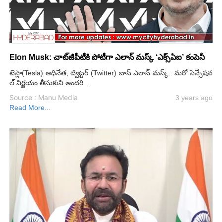
Elon Musk: చాట్‌జీపీటీకి పోటీగా ఎలాన్ మస్క్ ‘ఎక్స్‌ఏఐ’ కంపెనీ
టెస్లా(Tesla) అధినేత, ట్విట్టర్ (Twitter) బాస్ ఎలాన్ మస్క్.. మరో సెన్సేషన
ల్ నిర్ణయం తీసుకుని అందరి...
Source : Manu Media
3 years ago
Read More...