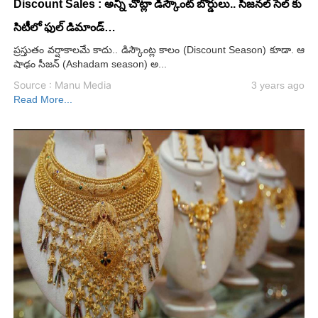
Discount Sales : అన్ని చోట్లా డిస్కౌంట్ బోర్డులు.. సీజనల్ సేల్ కు
సిటీలో ఫుల్ డిమాండ్…
ప్రస్తుతం వర్షాకాలమే కాదు.. డిస్కౌంట్ల కాలం (Discount Season) కూడా. ఆ
షాఢం సీజన్ (Ashadam season) అ...
Source : Manu Media
3 years ago
Read More...