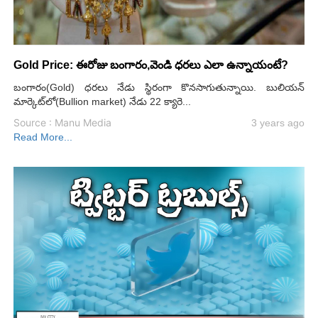
Gold Price: ఈరోజు బంగారం,వెండి ధరలు ఎలా ఉన్నాయంటే?
బంగారం(Gold) ధరలు నేడు స్థిరంగా కొనసాగుతున్నాయి. బులియన్
మార్కెట్‌లో(Bullion market) నేడు 22 క్యారె...
Source : Manu Media
3 years ago
Read More...